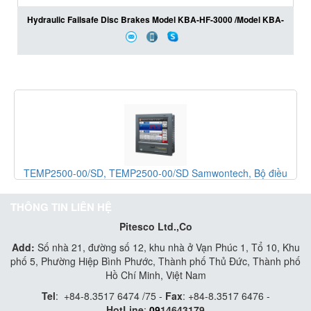
Hydraulic Failsafe Disc Brakes Model KBA-HF-3000 /Model KBA-
HF-6000
-
TEMP2500-00/SD, TEMP2500-00/SD Samwontech, Bộ điều
khiển TEMP2500-00/SD, Đại lý Samwontech tại Việt Nam
THÔNG TIN LIÊN HỆ
Pitesco Ltd.,Co
Add:
Số nhà 21, đường số 12, khu nhà ở Vạn Phúc 1, Tổ 10, Khu
phố 5, Phường Hiệp Bình Phước, Thành phố Thủ Đức, Thành phố
Hồ Chí Minh, Việt Nam
Tel
:
+84-8.3517 6474 /75 -
Fax
:
+84-8.3517 6476 -
HotLine
:
09
14643179