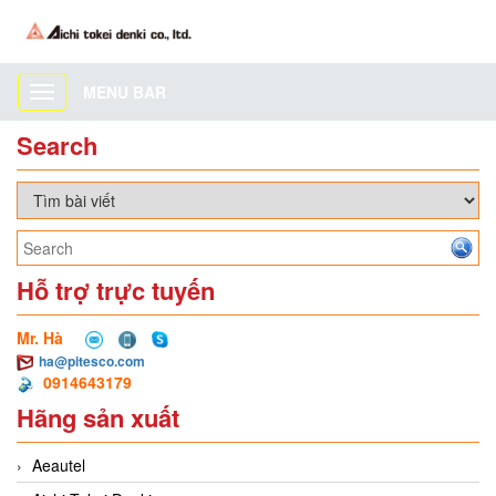
MENU BAR
Toggle
navigation
Search
Hỗ trợ trực tuyến
Mr. Hà
ha@pitesco.com
0914643179
Hãng sản xuất
Aeautel