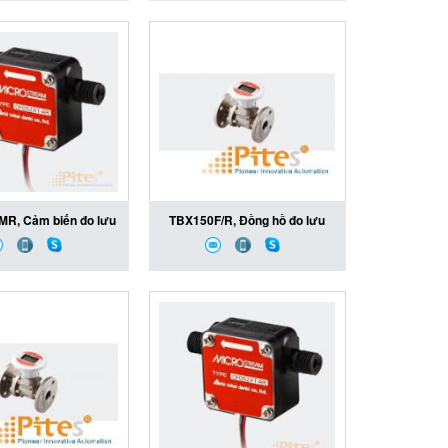
i Denki - Đại lý Aichi
TRX50D-C/5P Aichi Tokei
Denki tại Việt Nam
Denki, Đại lý Aichi Tokei Denki
tại Việt Nam
MR, Cảm biến đo lưu
TBX150F/R, Đồng hồ đo lưu
05ZAT-MR, OF05ZAT-
lượng khí TBX150F/R, Đại lý
 Tokie Denki, Đại lý
Aichi Tokie Denki tại Việt Nam
ie Denki tại Việt Nam