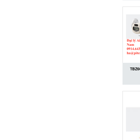
Aichi To
Toke
TBZ60
lượng 
3.5 Ai
chính 