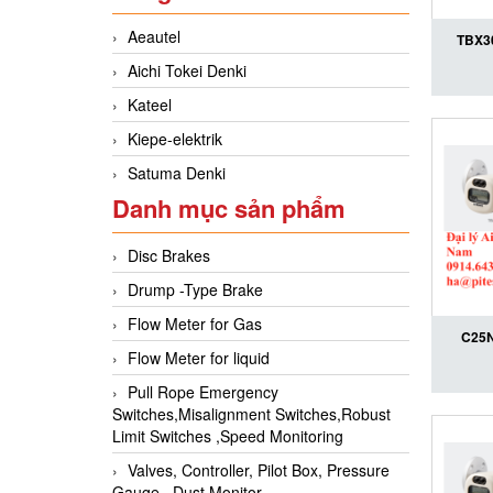
Aeautel
TBX30
Aichi Tokei Denki
Tokei 
lượng 
Kateel
lý uỷ q
Kiepe-elektrik
Satuma Denki
Danh mục sản phẩm
Disc Brakes
Drump -Type Brake
Flow Meter for Gas
C25N
Flow Meter for liquid
C25N
Pull Rope Emergency
Aichi T
Switches,Misalignment Switches,Robust
Toke
Limit Switches ,Speed Monitoring
Valves, Controller, Pilot Box, Pressure
Gauge , Dust Monitor