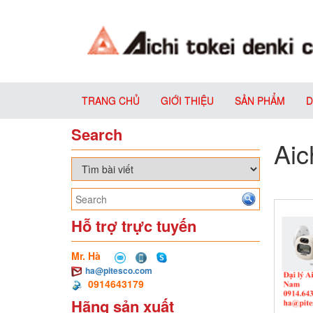
TRANG CHỦ
GIỚI THIỆU
SẢN PHẨM
D
Search
Aic
Hỗ trợ trực tuyến
Mr. Hà
ha@pitesco.com
0914643179
Hãng sản xuất