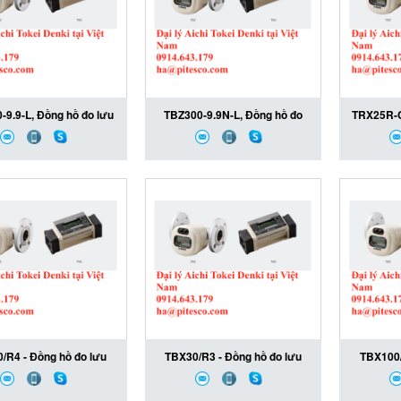
-9.9-L, Đồng hồ đo lưu
TBZ300-9.9N-L, Đồng hồ đo
TRX25R-C
TBZ300-9.9-L, TBZ300-
lưu lượng khí TBZ300-9.9N-L,
lượng si
ichi Tokei Denki, Đại lý
TBZ300-9.9N-L Aichi Tokei
TRX25R
okei Denki tại Việt Nam
Denki, Đại lý Aichi Tokei Denki
Denki ,
tại Việt Nam
Den
/R4 - Đồng hồ đo lưu
TBX30/R3 - Đồng hồ đo lưu
TBX100/
 TBX30/R4 - TBX30/R4
lượng khí TBX30/R3 -
lượng T