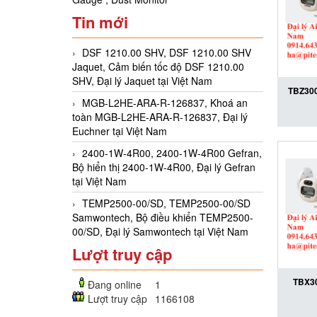
Tin mới
DSF 1210.00 SHV, DSF 1210.00 SHV
Jaquet, Cảm biến tốc độ DSF 1210.00
SHV, Đại lý Jaquet tại Việt Nam
TBZ300
MGB-L2HE-ARA-R-126837, Khoá an
lượng 
toàn MGB-L2HE-ARA-R-126837, Đại lý
Euchner tại Việt Nam
9.9-L A
Aichi T
2400-1W-4R00, 2400-1W-4R00 Gefran,
Bộ hiển thị 2400-1W-4R00, Đại lý Gefran
tại Việt Nam
TEMP2500-00/SD, TEMP2500-00/SD
Samwontech, Bộ điều khiển TEMP2500-
00/SD, Đại lý Samwontech tại Việt Nam
Lượt truy cập
TBX30
Đang online
1
Lượt truy cập
1166108
lượng