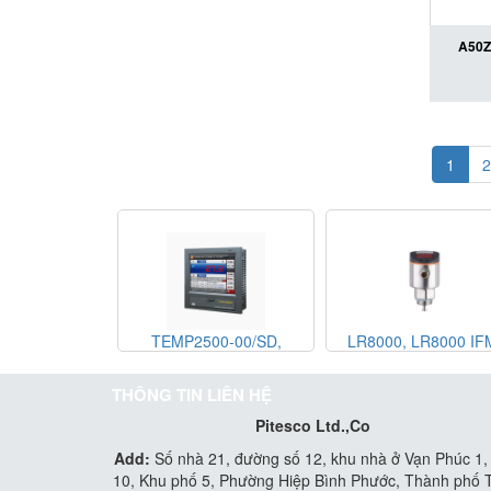
A50Z-
suất A5
D
1
2
00, 2400-1W-
TEMP2500-00/SD,
LR8000, LR8000 IF
n, Bộ hiển thị
TEMP2500-00/SD
LR0000B-BR34ASPKG
R00, Đại lý
Samwontech, Bộ điều khiển
Cảm biến đo mức
THÔNG TIN LIÊN HỆ
ại Việt Nam
TEMP2500-00/SD, Đại lý
LR0000B-BR34ASPKG
Pitesco Ltd.,Co
Samwontech tại Việt Nam
Đại lý IFM tại Việt N
Add:
Số nhà 21, đường số 12, khu nhà ở Vạn Phúc 1,
10, Khu phố 5, Phường Hiệp Bình Phước, Thành phố 