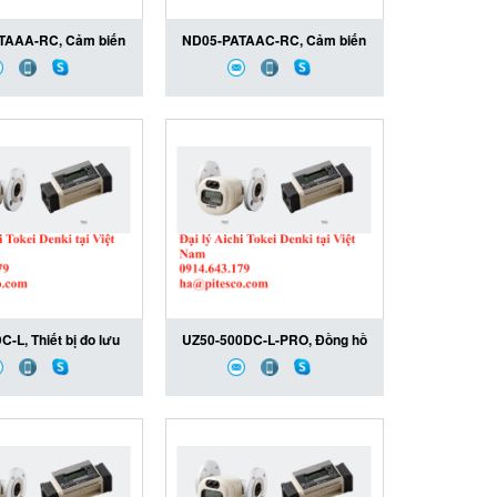
TAAA-RC, Cảm biến
ND05-PATAAC-RC, Cảm biến
g ND10-PATAAA-RC,
lưu lượng khí ND05-PATAAC-
AAA-RC Aichi Tokei
RC, ND05-PATAAC-RC Aichi
 lý Aichi Tokei Denki
Tokei Denki, Đại lý Aichi Tokei
tại Việt Nam
Denki tại Việt Nam
-L, Thiết bị đo lưu
UZ50-500DC-L-PRO, Đồng hồ
iêu âm UX25-0DC-L,
đo lưu lượng siêu âm UZ50-
DC-L Aichi Tokei
500DC-L-PRO, UZ50-500DC-
 lý Aichi Tokei Denki
L-PRO Aichi Tokei Denki, Đại
tại Việt Nam
lý Aichi Tokei Denki tại Việt
Nam