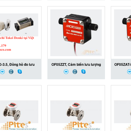
kei Denki - Đại lý Aichi
TBX30/R3 Aichi Tokei Denki -
Aichi Toke
i Denki tại Việt Nam
Đại lý Aichi Tokei Denki tại
Tokei 
Việt Nam
-3.5, Đồng hồ đo lưu
OF05ZZT, Cảm biến lưu lượng
OF05ZAT-
khí TBZ60-3.5, TBZ60-
OF05ZZT, OF05ZZT Aichi Tokie
lượng OF
chi Tokei Denki, Đại lý
Denki, Aichi Tokie Denki
MR Aichi
hãng Aichi Tokei Denki
Vietnam, Đại lý Aichi Tokie
Aichi Tok
tại Việt Nam
Denki tại Việt Nam