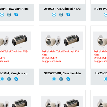
/R4, TBX30/R4 Aichi
OF10ZZT-AR, Cảm biến lưu
ND10-PA
Denki, Thiết bị đo lưu
lượng OF10ZZT-AR, OF10ZZT-
lưu lượn
khí gas TBX30/R4, Đại
AR Aichi Tokei Denki, Đại lý
ND10-PAT
uyền Aichi Tokei Denki
Aichi Tokei Denki tại Việt Nam
Denki, Đại
tại Việt Nam
-050-1, Van giảm áp
OF05ZZT-MR, Cảm biến lưu
UX25-0DC
-050-1, C25N-050-1
lượng OF05ZZT-MR, OF05ZZT-
lượng s
okei Denki, Đại lý Aichi
MR Aichi Tokei Denki, Đại lý
UX25-0
i Denki tại Việt Nam
Aichi Tokei Denki tại Việt Nam
Denki, Đại