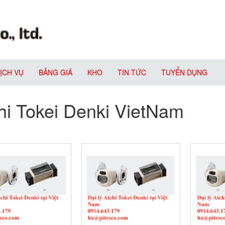
ỊCH VỤ
BẢNG GIÁ
KHO
TIN TỨC
TUYỂN DỤNG
hi Tokei Denki VietNam