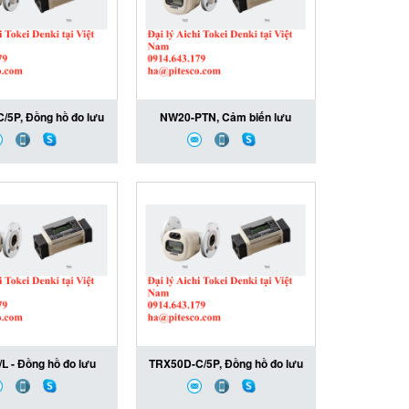
/5P, Đồng hồ đo lưu
NW20-PTN, Cảm biến lưu
êu âm TRX25R-C/5P,
lượng khí NW20-PTN, NW20-
-C/5P Aichi Tokei
PTN Aichi Tokei Denki, Đại lý
 Đại lý Aichi Tokei
Aichi Tokei Denki tại Việt Nam
ki tại Việt Nam
L - Đồng hồ đo lưu
TRX50D-C/5P, Đồng hồ đo lưu
BX100/L - TBX100/L
lượng khí TRX50D-C/5P,